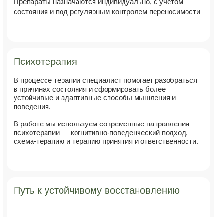
Москва. метро Таганская
Построить маршрут
Почта
info@mozhno.clinic
Написать в чат
ООО «МЦПЗ ФАДЕЕВОЙ М.В.»
ИНН: 9705245817
ОГРН: 770501001
Лицензия Л041-01137-77/03659927
Политика конфиденциальности