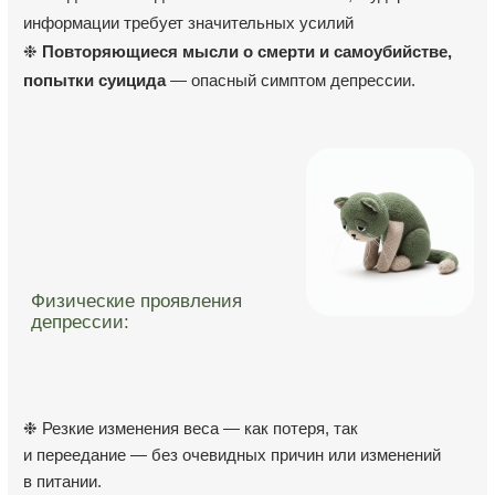
даже после длительного ночного отдыха.
❉ Постоянное чувство усталости и нехватки энергии,
которое не проходит после отдыха и делает даже
простые задачи трудновыполнимыми.
❉ Ощущение тяжести или сдавленности в груди, чувство
нехватки воздуха или внутреннего напряжения,
не связанное с физической нагрузкой
При обнаружении схожих симптомов
проконсультируйтесь у врача.
Пожалуйста, не занимайтесь самолечением - это опасно
для вашего здоровья!
Записаться на консультацию
Комплексное лечение депрессии в