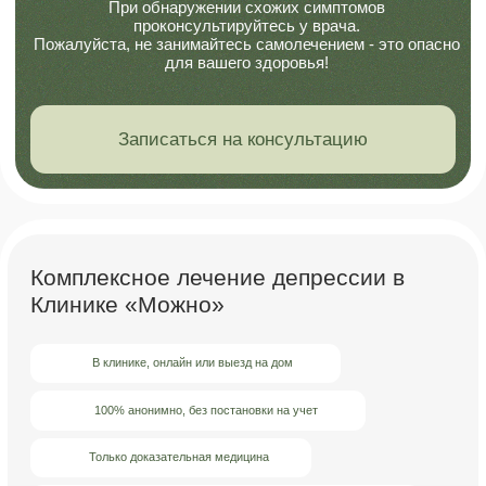
Амбулаторное лечение
подходит тем, кто хочет
получать помощь, не меняя привычный ритм жизни,
совмещая терапию с работой или учёбой.
Программы восстановления
помогают закрепить
достигнутые изменения, поддерживают на этапе
возвращения к активной жизни и снижают риск
повторного ухудшения состояния.
Мы стремимся создать спокойные и комфортные
условия, в которых человек может сосредоточиться
на восстановлении и постепенно вернуться
к полноценной жизни.