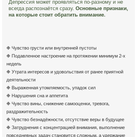
раздражительность
❉ Чувство безнадёжности, отсутствие веры в будущее
❉ Затруднения с концентрацией внимания, выполнение
повседневных задач становится сложным, а удержание
информации требует значительных усилий
❉
Повторяющиеся мысли о смерти и самоубийстве,
попытки суицида
— опасный симптом депрессии.
Физические проявления
депрессии:
❉ Резкие изменения веса — как потеря, так
и переедание — без очевидных причин или изменений
в питании.
❉ Головные боли, боли в мышцах и суставах без ясных
физиологических причин.
❉ Нарушения сна: трудности с засыпанием, частые
пробуждения или, наоборот, постоянная сонливость