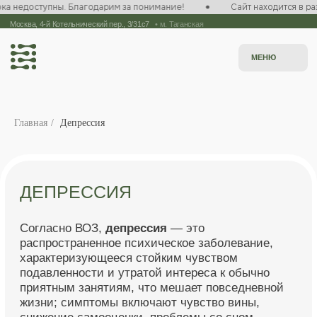
 недоступны. Благодарим за понимание!
Сайт находится в разр
Москва, 4-й Котельнический пер., 3/31с7
/
•
м. Таганская
МЕНЮ
Главная
/
Депрессия
ДЕПРЕССИЯ
Согласно ВОЗ,
депрессия
— это
распространенное психическое заболевание,
характеризующееся стойким чувством
подавленности и утратой интереса к обычно
приятным занятиям, что мешает повседневной
жизни; симптомы включают чувство вины,
снижение самооценки, проблемы со сном,
аппетитом, концентрацией
на протяжении 14
или более дней.
Депрессия — это аффективное расстройство,
характеризующееся стойким снижением
настроения, ангедонией (утратой способности
получать удовольствие) и нарушением
мышления.