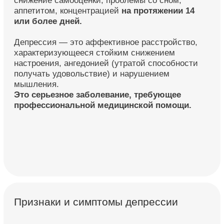
Это серьезное заболевание, требующее
профессиональной медицинской помощи.
Признаки и симптомы депрессии
Депрессия может проявляться по-разному и не
всегда распознаётся сразу.
Основные признаки,
на которые стоит обратить внимание.
❉ Чувство грусти или внутренней пустоты
❉ Подавленное настроение на протяжении минимум 2-х
недель
❉ Утрата интересов и удовольствия от ранее приятной
деятельности
❉ Выраженная утомляемость, упадок сил
❉ Нарушения сна и аппетита
❉ Чувство вины, снижение самооценки, тревога,