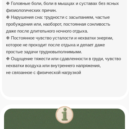
Клинике «Можно»
В клинике, онлайн или выезд на дом
100% анонимно, без постановки на учет
Только доказательная медицина
Уютное пространство и внимательный персонал
Если жизнь словно потеряла цвет, силы
заканчиваются, а радость стала редким гостем —
вы не обязаны проходить через это в одиночку.
Мы рядом, чтобы помочь вам восстановиться и
снова почувствовать опору под ногами.
Наша клиника оказывает профессиональную помощь
людям, столкнувшимся с депрессивными состояниями.
Мы подбираем формат помощи индивидуально,
учитывая состояние, образ жизни и потребности каждого
пациента. Возможны различные варианты поддержки:
амбулаторное лечение, терапевтические группы и
программы восстановления.