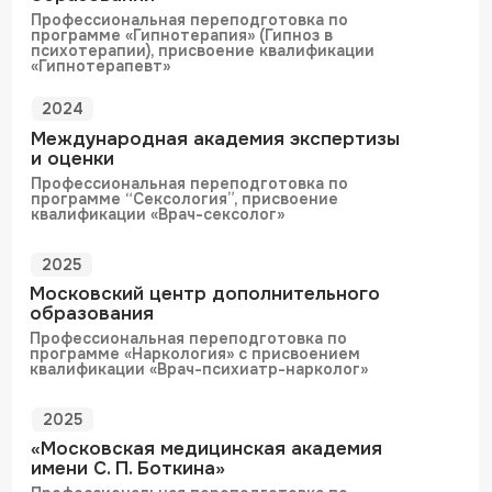
4-й КОТЕЛЬНИЧЕСКИЙ ПЕР., 3/31 с7
Москва. метро Таганская
Построить маршрут
Почта
info@mozhno.clinic
Написать в чат
ООО «МЦПЗ ФАДЕЕВОЙ М.В.»
ИНН: 9705245817
ОГРН: 770501001
Лицензия Л041-01137-77/03659927
Политика конфиденциальности