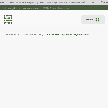
е страницы пока недоступны. Благодарим за понимание!
Сайт на
Москва, 4-й Котельнический пер., 3/31с7
/
•
м. Таганская
МЕНЮ
Главная
/
Специалисты
/
Куренков Сергей Владимирович
Куренков Сергей Владимирович