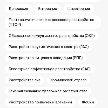
МЕТОДЫ
ПСИХОТЕРАПЕВТИЧЕСКОЙ
Депрессия
Выгорание
Шизофрения
РАБОТЫ
Посттравматическое стрессовое расстройство
Когнитивно-поведенческая терапия
(КПТ)
(ПТСР)
Гипнотерапия
Обсессивно-компульсивные расстройства (ОКР)
Расстройство аутистического спектра (РАС)
Расстройство пищевого поведения (РПП)
ПРОФЕССИОНАЛЬНЫЙ ПУТЬ
Биполярное аффективное расстройство (БАР)
Образование
Расстройства сна
Хронический стресс
1984
Московское медицинское училище № 28
ГУЗМ
Генерализованное тревожное расстройство
Специальность “Фельдшер скорой и
неотложной медицинской помощи”
Расстройство привычек и влечений
Фобии
1989
Военно-политическая Академия им.