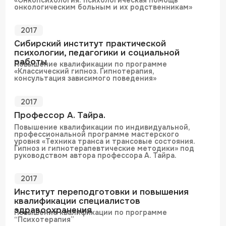
Членство в профессиональных
сообществах
с 20-- года
Член Российского Общества Психиатров
с 20-- года
Член Государственной Экзаменационной
Комиссии
выпускных экзаменов, защиты
дипломов и магистерской степени
Профессиональный статус
Благодарственные письма от РНИМУ им.
Пирогова
СТОИМОСТЬ КОНСУЛЬТАЦИИ
Первичная консультация
15 000 ₽
90 минут
Очно / онлайн