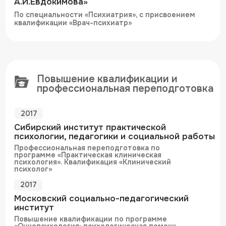
2024
Международная академия экспертизы
и оценки
Профессиональная переподготовка по
программе “Сексология”, присвоение
квалификации «Врач-сексолог»
2025
Московский центр дополнительного
образования
Профессиональная переподготовка по
программе «Наркология» с присвоением
квалификации «Врач-психиатр-нарколог»
2025
«Московская медицинская академия
имени С. П. Боткина»
Профессиональная переподготовка по
программе “Судебно-психиатрическая
экспертиза”, с присвоением квалификации
«Врач-судебно-психиатрический эксперт»
Научная деятельность
Регулярный участник съездов
Онкопсихологов