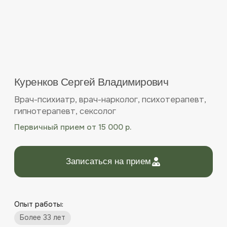
Врач-психиатр, врач-нарколог, психотерапевт,
гипнотерапевт, сексолог
Первичный прием от 15 000 р.
Записаться на прием
Опыт работы:
Более 33 лет
Категории пациентов:
Подростки с 14 лет
Взрослые
Пожилые
Форматы приёма:
Очно
Онлайн
Специализируется
на комплексной диагностике
и лечении расстройств шизофренического
спектра, биполярного аффективного
расстройства, клинической депрессии, первых
психотических эпизодов и ранних стадий
шизофрении, а также других психических
заболеваний. Работает с широким кругом