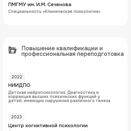
Членство в профессиональных
сообществах
с 2024
Член Ассоциации когнитивно-поведенческой
психотерапии
СТОИМОСТЬ КОНСУЛЬТАЦИИ
Консультация медицинского
11 000 ₽
психолога
Очно / онлайн
60 минут
Записаться