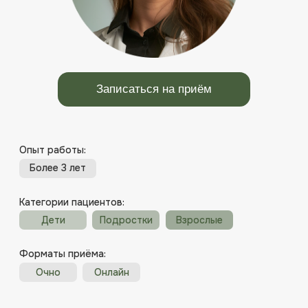
Опыт работы:
Более 3 лет
Категории пациентов:
Дети
Подростки
Взрослые
Форматы приёма:
Очно
Онлайн
Нейропсихологическая
диагостика с 3-х лет,
нейрокоррекция с 6/ 7 лет.
Когнитивные тренинги
безограничений по
возрасту (в том числе для органических
пациентов).
Психотерапия
с 7-18 лет (детская),
с 18 до 50 лет.
Патопсихологическая
диагностика,
нейропсихологическая диагностика,
нейропсихологическая реабилитация
(сенсомоторная, когнитивная коррекция),
консультирование в рамках когнитивно –
поведенческой терапии КПТ.
Область профессиональных интересов:
дифференциальная диагностика, социальная