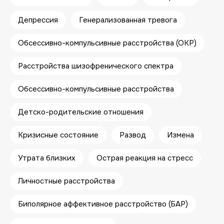
МЕТОДЫ
ПСИХОТЕРАПЕВТИЧЕСКОЙ
Депрессия
Генерализованная тревога
РАБОТЫ
Обсессивно-компульсивные расстройства (ОКР)
Когнитивно-поведенческая терапия
(КПТ)
Методы АСТ (терапия принятия и
Расстройства шизофренического спектра
ответственности)
ОРКТ (ориентированная на решение
Обсессивно-компульсивные расстройства
краткосрочная терапия)
Семейная психотерапия
Детско-родительские отношения
Кризисные состояние
Развод
Измена
Утрата близких
Острая реакция на стресс
ПРОФЕССИОНАЛЬНЫЙ ПУТЬ
Личностные расстройства
Образование
Биполярное аффективное расстройство (БАР)
2023