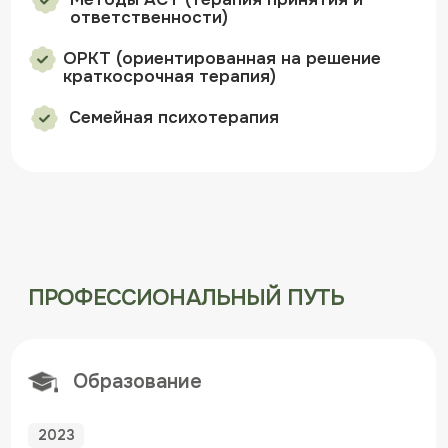
2023
ПМГМУ им. И.М. Сеченова
Первая помощь для клинического психолога
2024
ГБУЗ "ПКБ №1 ДЗМ"
Психотерапия посттравматического
стрессового расстройства
2024
ГБУЗ "ПКБ №1 ДЗМ"
Психотерапия зависимостей
2025
ГБУЗ "ПКБ №1 ДЗМ"
Основы когнитивно-поведенческой терапии
2025
ГБУЗ "ПКБ №1 ДЗМ"
Десенсибилизация психических травм с помощью
движений глаз в практической работе
клинического психолога. Метод ДПДГ (EMDR)