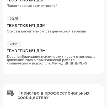
ООО «МЦПЗ ФАДЕЕВОЙ М.В.»
ИНН: 9705245817
ОГРН: 770501001
Лицензия Л041-01137-77/03659927
Политика конфиденциальности
Вся указанная информация на сайте носит информационный характер и не
является публичной офертой в соответствии со ст. 437 ГК РФ. Дополнительно
уточняйте актуальность цен, акций, а также наполнением программ перед их
приобретением у сотрудников Медицинского центра.