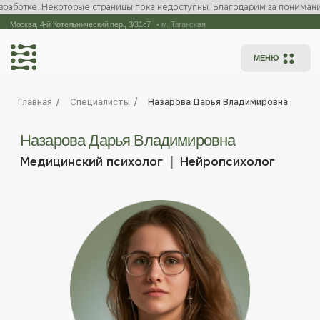
работке. Некоторые страницы пока недоступны. Благодарим за понимание!
Москва, 4-й Котельнический пер., 3/31с7
/
•
м. Таганская
МЕНЮ
Назарова Дарья Владимировна
Главная
/
Специалисты
/
Назарова Дарья Владимировна
Медицинский психолог
❘
Нейропсихолог
Записаться на приём